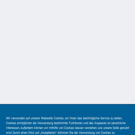
Wir verwenden auf unserer Webseite Cookies, um Ihnen das bestmögliche Service zu bieten.
Cookies ermöglichen die Verwendung bestimmter Funktionen und das Anpassen an persönliche
Interessen. Außerdem können wir mithilfe von Cookies besser verstehen, wie unsere Seite genutzt
wird. Durch einen Klick auf „Akzeptieren“ stimmen Sie der Verwendung von Cookies zu.