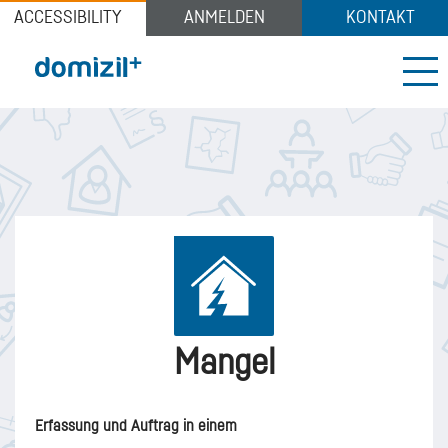
Direkt
Mangel
ACCESSIBILITY
ANMELDEN
KONTAKT
zum
Inhalt
Me
Mangel
Erfassung und Auftrag in einem