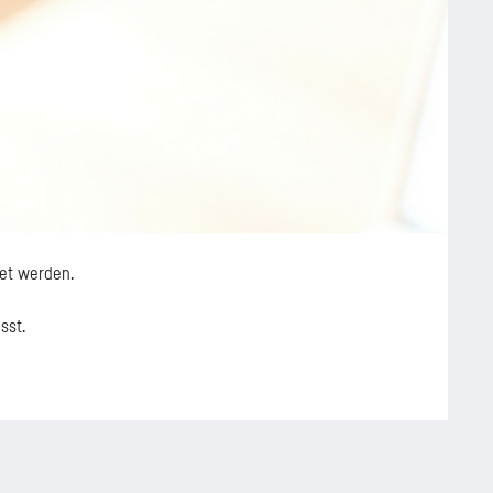
et werden.
asst.