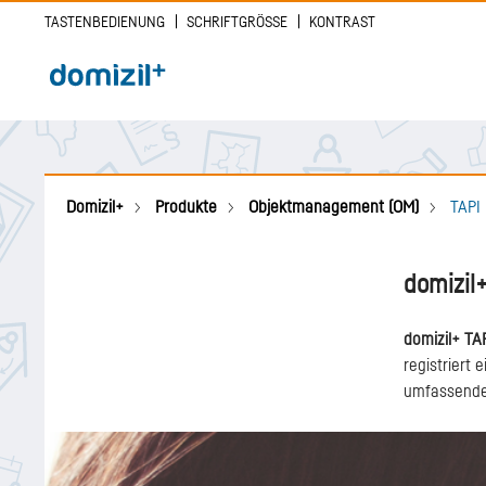
Direkt
TASTENBEDIENUNG
SCHRIFTGRÖSSE
KONTRAST
zum
Inhalt
Main navigation
Domizil+
Produkte
Objektmanagement (OM)
TAPI
Breadcrumb
domizil
domizil+ TA
registriert 
umfassend