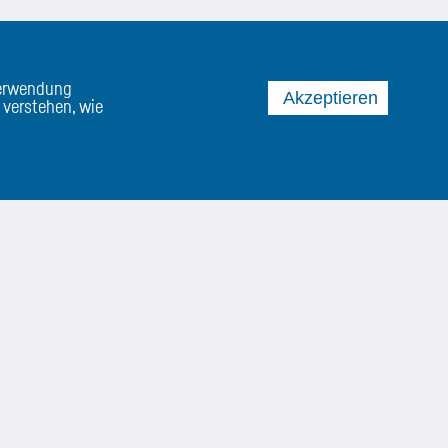
Verwendung
Akzeptieren
 verstehen, wie
CP Solutions GmbH.
Sagl 2A
6410 Telfs