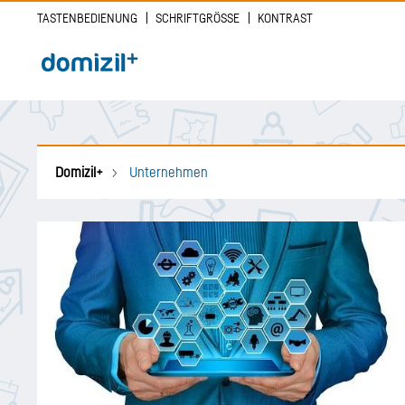
Direkt
TASTENBEDIENUNG
SCHRIFTGRÖSSE
KONTRAST
zum
Inhalt
Main navigation
Domizil+
Unternehmen
Breadcrumb