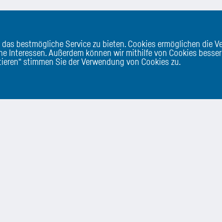
 das bestmögliche Service zu bieten. Cookies ermöglichen die 
e Interessen. Außerdem können wir mithilfe von Cookies besser
ptieren“ stimmen Sie der Verwendung von Cookies zu.
Kontaktinfos
 CP Immo Solutions
CP Immo Solutions GmbH.
P Immo Solutions
Bahnhofplatz 1a/2/3
---------------
2340 Mödling